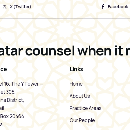
X (Twitter)
Facebook
atar counsel when it 
ice
Links
l 16, The Y Tower —
Home
et 305,
About Us
na District,
il
Practice Areas
. Box 20464
Our People
a,