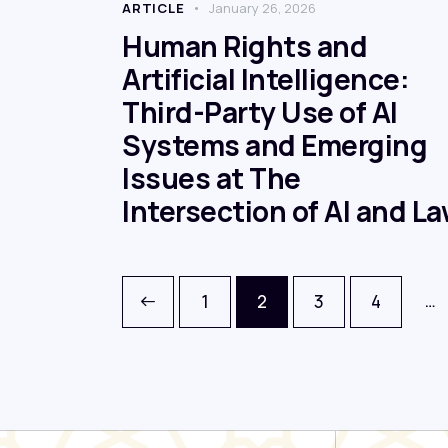
ARTICLE
January 26, 2026
Human Rights and
Artificial Intelligence:
Third-Party Use of AI
Systems and Emerging
Issues at The
Intersection of AI and L
…
<
1
2
3
4
>