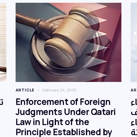
ARTICLE
February 24, 2026
AR
ت
Enforcement of Foreign
ء
Judgments Under Qatari
ف
Law in Light of the
ء
Principle Established by
ة