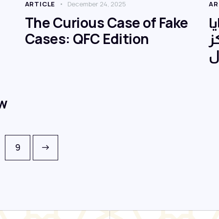
ARTICLE
December 24, 2025
AR
The Curious Case of Fake
ا
Cases: QFC Edition
ز
ل
aw
9