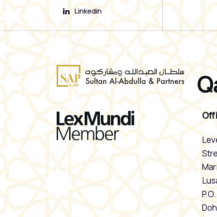
Linkedin
Q
Off
Leve
Stre
Mari
Lusa
P.O
Doh